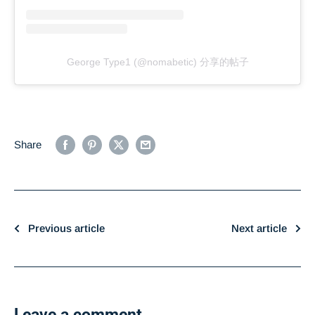
George Type1 (@nomabetic) 分享的帖子
Share
Previous article
Next article
Leave a comment