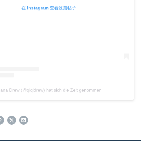
在 Instagram 查看这篇帖子
iana Drew (@qiqidrew) hat sich die Zeit genommen