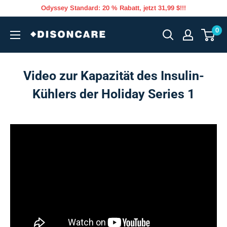
Direkt
Odyssey Standard: 20 % Rabatt, jetzt 31,99 $!!!
zum
DISONCARE
0
Inhalt
Video zur Kapazität des Insulin-
Kühlers der Holiday Series 1